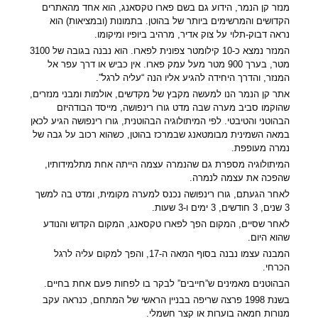
מנזר קן הנמר, הידוע גם בשם פארו טקסאנג, הוא אחד מהאתרים
הקדושים והמרשימים ביותר של בהוטן. בתמונות (ובמציאות) הוא
נראה דבוק-תלוי על צוק אדיר, מרהיב ביופיו ומיקומו.
המנזר נמצא כ-10 קילומטר צפונית לפארו. הוא נבנה בגובה של 3100
מטר, בערך 900 מטר מעל עמק פארו. אין כביש או דרך עפר אל
המנזר, והדרך היחידה להגיע אליו הנה “עליה לרגל”.
אתר קן הנמר הנו למעשה מקבץ של מקדשים, אולמות ומבני מנזרים,
שהוקמו סביב מערה שבה מדט גורו רינפושה, מייסד הבודהיזם
הבהוטני והטיבטי. לפי המיתולוגיה הבהוטנית, גורו רינפושה הגיע לכאן
במאה השמינית מבומטאנג שבמרכז בהוטן, כשהוא רכוב על גבה של
נמרה מעופפת.
המיתולוגיה מספרת גם שהנמרה עצמה הייתה אחת מתלמידותיו,
שהפכה את עצמה לנמרה.
לאחר הגעתם, גורו רינפושה נכנס למערה מקומית, ומדט בה למשך
3 שנים, 3 חודשים, 3 ימים ו-3 שעות.
לאחר שסיים, המקום הפך לפארו טקסאנג, המקום הקדוש והנודע
שהוא היום.
המבנה עצמו נבנה בסוף המאה ה-17, והפך למקום עליה לרגל
הכרחי.
הבהוטנים מאמינים ש”חייבים” לבקר בו לפחות פעם אחת בחיים.
בשנת 1998 פרצה שריפה בבניין הראשי של המתחם, כנראה עקב
מנורות חמאה בוערות או קצר חשמלי.