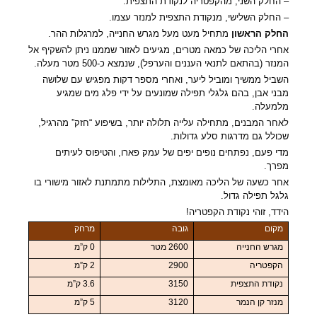
– החלק השני, מהקפטריה לנקודת התצפית.
– החלק השלישי, מנקודת התצפית למנזר עצמו.
החלק הראשון
מתחיל מעט מעל מגרש החנייה, למרגלות ההר.
אחרי הליכה של כמאה מטרים, מגיעים לאזור שממנו ניתן להשקיף אל
המנזר (בהתאם לתנאי העננים והערפל), שנמצא כ-500 מטר מעלה.
השביל ממשיך ומוביל ליער, ואחרי מספר דקות מפגיש עם שלושה
מבני אבן,
בהם גלגלי תפילה שמונעים על ידי פלג מים שמגיע
מלמעלה.
לאחר המבנים, מתחילה עלייה תלולה יותר, בשיפוע “חזק” מהרגיל,
שכולל גם מדרגות סלע גדולות.
מדי פעם, נפתחים נופים יפים של עמק פארו, והטיפוס לעיתים
מפרך.
אחר כשעה של הליכה מאומצת, התלילות מתמתנת לאזור מישורי בו
גלגל תפילה גדול.
הידד, זוהי נקודת הקפטריה!
מקום
גובה
מרחק
מגרש החנייה
2600 מטר
0 ק”מ
הקפטריה
2900
2 ק”מ
נקודת התצפית
3150
3.6 ק”מ
מנזר קן הנמר
3120
5 ק”מ