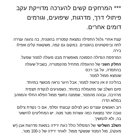
*** המרחקים קשים להערכה מדוייקת עקב
פיתולי דרך, מדרגות, שיפועים, וגורמים
דומים אחרים.
קצת אחרי גלגל התפילה נמצאת קפטריה בהוטנית, בה נהוגה עצירה
לתה וביסקוויטים בהוטניים.
במקום גם קפה, משקאות קלים ואפילו
בירה.
המרפסת הגדולה הסמוכה מאפשרת מבט
מעולה למנזר שמעל.
החלק השני
של ההעפלה מתחיל מהקפטריה, בשביל שעולה
בהתמדה, על גבי רכס
שנמצא ממול למנזר.
בהליכה זו אין נראות למנזר, אבל היער נראה מכושף במיוחד.
סיום השלב שני מתגמלת במיוחד, כשמגיעים לנקודת תצפית
מרהיבה, גבוהה מהמנזר, שממנה נחשף ממול הפלא התלוי והמוזהב
במלוא הדרו.
רוב האנשים עוצרים כאן לצילום קבוצתי וסלפי, אם כי נקודת צילום
טובה יותר נמצאת כמה עשרות מטר מטה. יש המחליטים להישאר
בה, ולא להמשיך.
השלב השלישי
של המסלול כולל כעת ירידה במאות מדרגות אבן (יש
מעקה), מול המנזר שנשקף ממול. לאחר ירידה של כ-100 מטר,